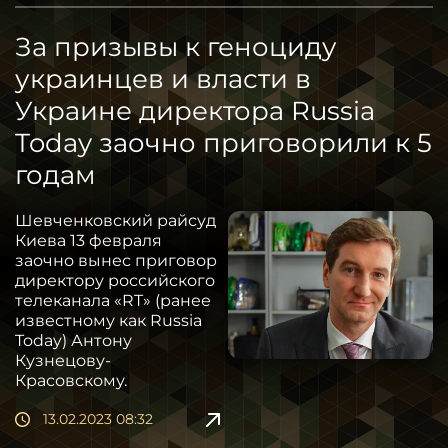
За призывы к геноциду
украинцев и власти в
Украине директора Russia
Today заочно приговорили к 5
годам
Шевченковский райсуд
Киева 13 февраля
заочно вынес приговор
директору российского
телеканала «RT» (ранее
известному как Russia
Today) Антону
Кузнецову-
Красовскому.
13.02.2023 08:32